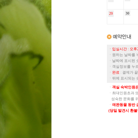
29
30
ㆍ입실시간 : 오후2
ㆍ원하는 날짜를 
ㆍ날짜에 표시된 
ㆍ객실정보를 누르
ㆍ
완료
: 결제가 
ㆍ뒤에 표시되는 
ㆍ
객실 숙박인원은
ㆍ최대인원초과 또
성숙한 문화를 위
ㆍ
애완동물 동반 
(당일 발견시 환