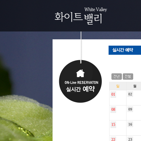
일
월
01
02
08
09
15
16
22
23