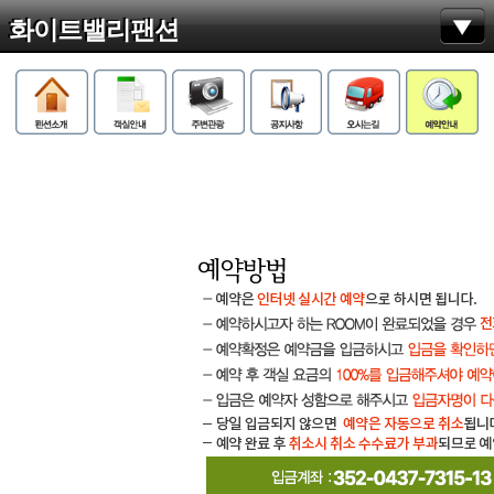
화이트밸리팬션