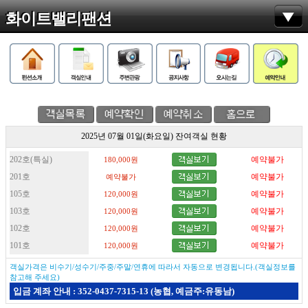
화이트밸리팬션
2025년 07월 01일(화요일) 잔여객실 현황
202호(특실)
예약불가
180,000원
201호
예약불가
예약불가
105호
예약불가
120,000원
103호
예약불가
120,000원
102호
예약불가
120,000원
101호
예약불가
120,000원
객실가격은 비수기/성수기/주중/주말/연휴에 따라서 자동으로 변경됩니다.(객실정보를
참고해 주세요)
입금 계좌 안내 : 352-0437-7315-13 (농협, 예금주:유동남)