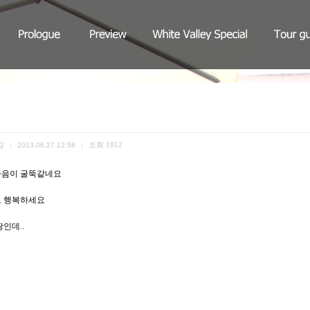
강
조회
1812
|
2013.06.27 12:58
|
마음이 굴뚝같네요
고 행복하세요
인데..