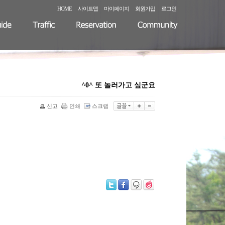
HOME
사이트맵
마이페이지
회원가입
로그인
^0^ 또 놀러가고 싶군요
신고
인쇄
스크랩