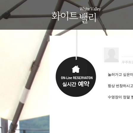
우주최
놀러가고 싶은
항상 번창하시
수영장이 정말 짱